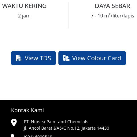
WAKTU KERING
DAYA SEBAR
2 jam
7 - 10 m²/liter/lapis
View TDS
View Colour Card
Kontak Kami
PT. Nipsea Paint and Chemicals
Jl. Ancol Barat I/A5/C No.12, Jakarta 14430
(021) 6900546