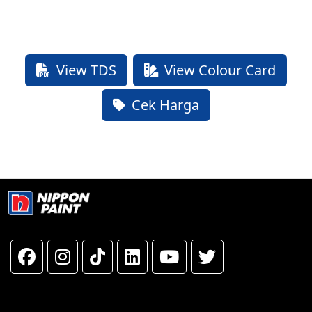
View TDS
View Colour Card
Cek Harga